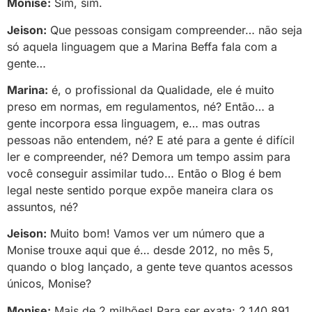
Monise:
Sim, sim.
Jeison:
Que pessoas consigam compreender… não seja
só aquela linguagem que a Marina Beffa fala com a
gente…
Marina:
é, o profissional da Qualidade, ele é muito
preso em normas, em regulamentos, né? Então… a
gente incorpora essa linguagem, e… mas outras
pessoas não entendem, né? E até para a gente é difícil
ler e compreender, né? Demora um tempo assim para
você conseguir assimilar tudo… Então o Blog é bem
legal neste sentido porque expõe maneira clara os
assuntos, né?
Jeison:
Muito bom! Vamos ver um número que a
Monise trouxe aqui que é… desde 2012, no mês 5,
quando o blog lançado, a gente teve quantos acessos
únicos, Monise?
Monise:
Mais de 2 milhões! Para ser exata: 2.140.891