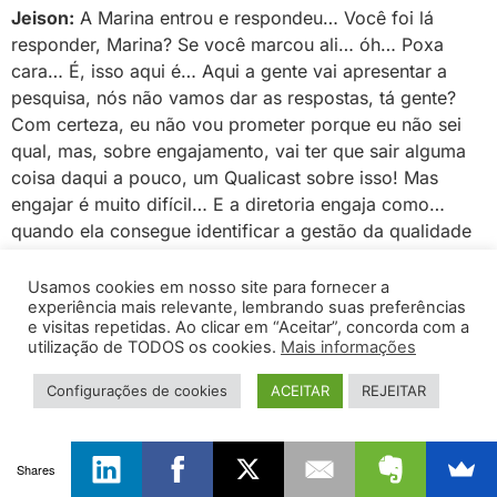
Jeison:
A Marina entrou e respondeu… Você foi lá
responder, Marina? Se você marcou ali… óh… Poxa
cara… É, isso aqui é… Aqui a gente vai apresentar a
pesquisa, nós não vamos dar as respostas, tá gente?
Com certeza, eu não vou prometer porque eu não sei
qual, mas, sobre engajamento, vai ter que sair alguma
coisa daqui a pouco, um Qualicast sobre isso! Mas
engajar é muito difícil… E a diretoria engaja como…
quando ela consegue identificar a gestão da qualidade
no meio dos processos que trazem retorno financeiro
para empresa. É óbvio, a diretoria está preocupada
Usamos cookies em nosso site para fornecer a
experiência mais relevante, lembrando suas preferências
com pagar o salário de todo mundo, ela está
e visitas repetidas. Ao clicar em “Aceitar”, concorda com a
preocupada com os acionistas da empresa muitas
utilização de TODOS os cookies.
Mais informações
vezes, então, ela não pode implantar qualidade porque
ela… Como nós aqui, nós 3, e você que está ouvindo a
Configurações de cookies
ACEITAR
REJEITAR
gente… a gente gosta de qualidade! A gente acredita na
qualidade. Então talvez a gente nem precisa ser
engajado nisso, mas tem gente que simplesmente não
Shares
tem essa cultura.