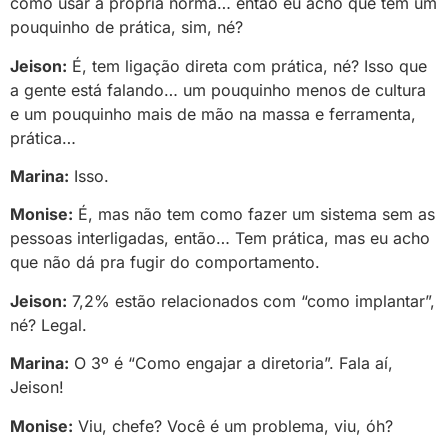
como usar a própria norma… então eu acho que tem um
pouquinho de prática, sim, né?
Jeison:
É, tem ligação direta com prática, né? Isso que
a gente está falando… um pouquinho menos de cultura
e um pouquinho mais de mão na massa e ferramenta,
prática…
Marina:
Isso.
Monise:
É, mas não tem como fazer um sistema sem as
pessoas interligadas, então… Tem prática, mas eu acho
que não dá pra fugir do comportamento.
Jeison:
7,2% estão relacionados com “como implantar”,
né? Legal.
Marina:
O 3º é “Como engajar a diretoria”. Fala aí,
Jeison!
Monise:
Viu, chefe? Você é um problema, viu, óh?