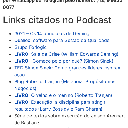
por Whatsapp ou Telegram pelo número: (43) 9 9822
0077
Links citados no Podcast
#021 – Os 14 princípios de Deming
Qualiex, software para Gestão da Qualidade
Grupo Forlogic
LIVRO:
Saia da Crise (William Edwards Deming)
LIVRO:
Comece pelo por quê? (Simon Sinek)
TED Simon Sinek: Como grandes líderes inspiram
ação
Blog Roberto Tranjan (Metanoia: Propósito nos
Negócios)
LIVRO:
O velho e o menino (Roberto Tranjan)
LIVRO:
Execução: a disciplina para atingir
resultados (Larry Bossidy e Ram Charan)
Série de textos sobre execução do Jeison Arenhart
de Bastiani: