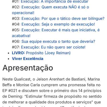
#01:
Execução: A importância de executar
#02:
Execução: Quem executa NÃO é só o
operacional!
#03:
Execução: Por que o tático deve ser bilíngue?
#04:
Execução: Seja o exemplo de execução!
#05:
Execução: Executar é mais que iniciativa, é
acabativa!
#06:
Sua equipe executa o tanto que deveria?
#07:
Execução: Eu não quero ser coiote!
LIVRO:
Propósito (Joey Reiman)
Viver Excelência
Apresentação
Neste Qualicast, o Jeison Arenhart de Bastiani, Marina
Beffa e Monise Carla cumprem uma promessa feita no
EP #021 e discutem sobre o primeiro dos 14 princípios
de Deming: “
Estimular firmeza de propósito no sentido
de melhorar a qualidade dos produtos e serviços” que