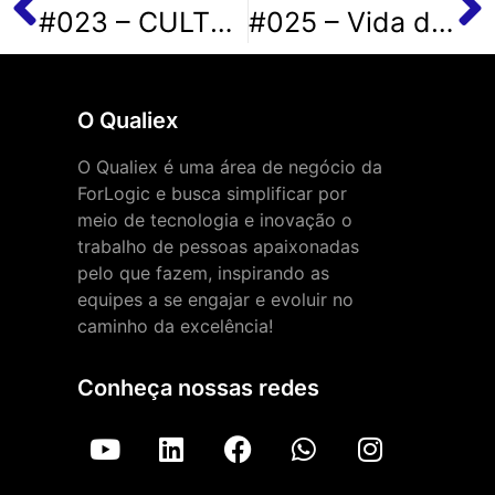
#023 – CULTURA ORGANIZACIONAL
#025 – Vida de auditor, com Lidiane Dalcin
O Qualiex
O Qualiex é uma área de negócio da
ForLogic e busca simplificar por
meio de tecnologia e inovação o
trabalho de pessoas apaixonadas
pelo que fazem, inspirando as
equipes a se engajar e evoluir no
caminho da excelência!
Conheça nossas redes