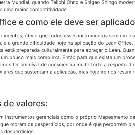
erra Mundial, quando Taiichi Ohno e Shigeo Shingo moder
e uma maior competitividade
ice e como ele deve ser aplicad
strumentos,
ó
bvio que todos esses instrumentos sem um pl
s
, e a grande dificuldade hoje na aplicação do Lean Office,
sa está
preparada culturalmente para abraçar o Lean. Quan
na um pouco mais complexa. Então para que exista um proc
mos ter um nível de consciência muito forte a respeito do
pilares que sustentam a aplicação, mas hoje iremos resumi
 de valores:
tem instrumentos gerenciais como o próprio Mapeamento de
 que mora
m os desperdícios, por onde é que percorrem o v
s desperdícios.