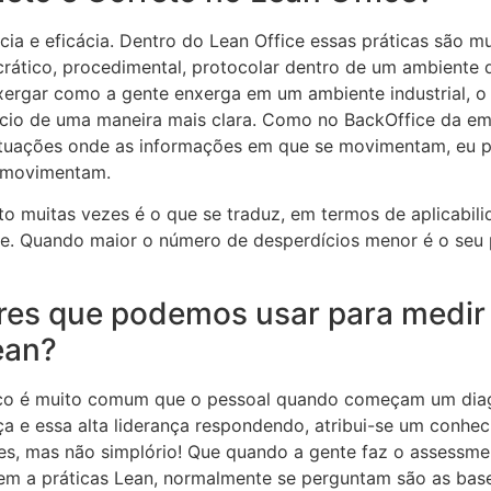
cia e eficácia. Dentro do Lean Office essas práticas são m
rático, procedimental, protocolar dentro de um ambiente d
ergar como a gente enxerga em um ambiente industrial, o
ício de uma maneira mais clara. Como no BackOffice da em
situações onde as informações em que se movimentam, eu p
se movimentam.
eto muitas vezes
é o que se traduz
, em termos de aplicabil
ce. Quando maior o número de desperdícios menor é o seu 
res que podemos usar para medir
ean
?
ico
é
muito comum que o pessoal quando começam um diag
ça e essa alta liderança respondendo, atribui-se um conhe
les, mas não simplório! Que quando a gente faz o assessme
em a práticas Lean, normalmente se perguntam s
ão
as base