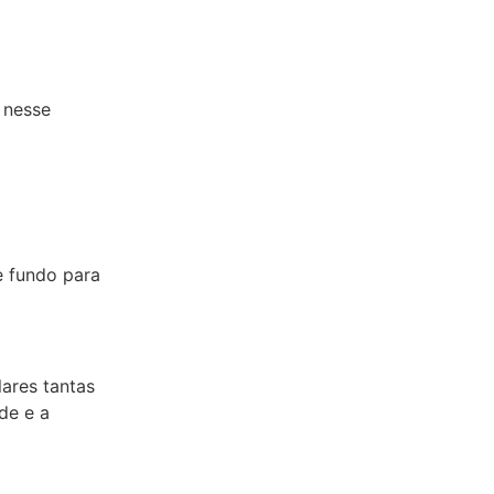
 nesse
e fundo para
ares tantas
de e a