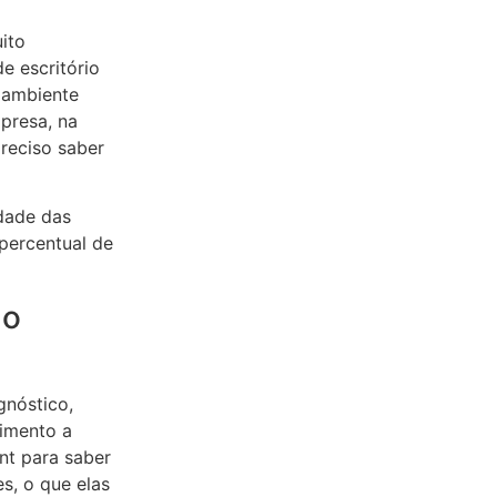
uito
e escritório
 ambiente
presa, na
reciso saber
idade das
percentual de
 o
nóstico,
cimento a
nt para saber
s, o que elas