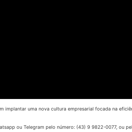
cam
implantar uma
nova cultura empresarial focada na eficiê
tsapp ou Telegram pelo número: (43) 9 9822-0077, ou pel