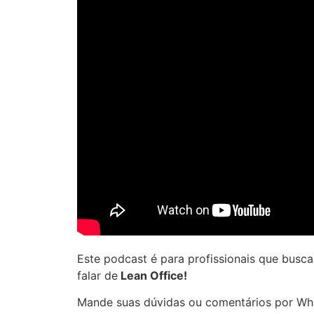
Este podcast é para profissionais que bus
falar de
Lean Office!
Mande suas dúvidas ou comentários por Wha