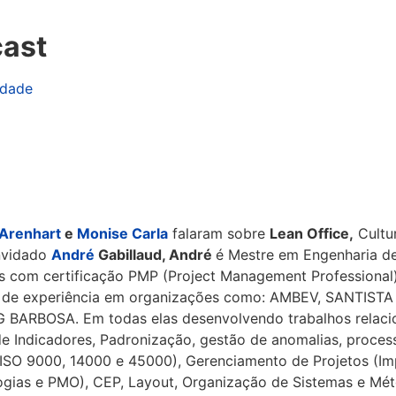
cast
idade
 Arenhart
e
Monise Carla
falaram sobre
Lean Office,
Cultu
onvidado
André
Gabillaud, André
é
Mestre em Engenharia d
os com certificação PMP (Project Management Professional
s de experiência em organizações como: AMBEV, SANTISTA 
BARBOSA. Em todas elas desenvolvendo trabalhos relaci
de Indicadores, Padronização, gestão de anomalias, proces
 ISO 9000, 14000 e 45000), Gerenciamento de Projetos (I
ogias e PMO), CEP, Layout, Organização de Sistemas e Mé