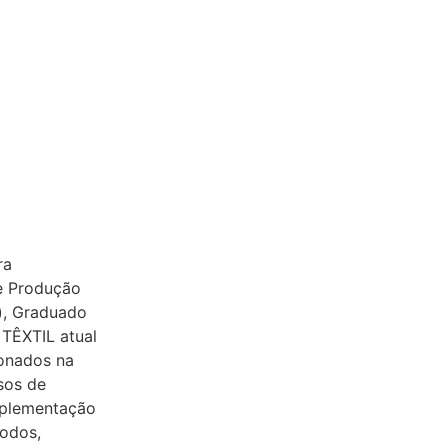
ra
e Produção
), Graduado
TÊXTIL atual
onados na
sos de
mplementação
todos,