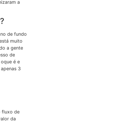
nizaram a
o?
ano de fundo
 está muito
do a gente
esso de
 oque é e
r apenas 3
 fluxo de
alor da