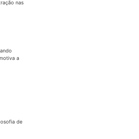
tração nas
uando
motiva a
losofia de