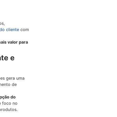
os,
do cliente
com
ais valor para
nte e
ões gera uma
imento de
epção do
e foco no
produtos.