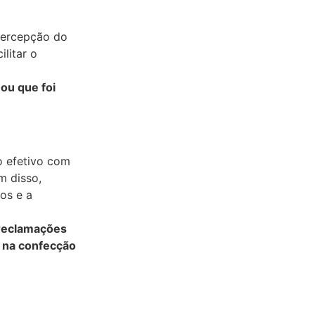
percepção do
ilitar o
 ou que foi
o efetivo com
m disso,
os e a
reclamações
o na confecção