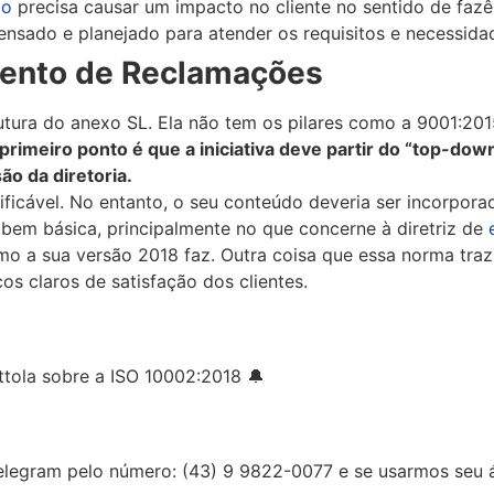
ço
precisa causar um impacto no cliente no sentido de fazê
nsado e planejado para atender os requisitos e necessidad
mento de Reclamações
tura do anexo SL. Ela não tem os pilares como a 9001:201
primeiro ponto é que a iniciativa deve partir do “top-down”
o da diretoria.
ficável. No entanto, o seu conteúdo deveria ser incorpora
 bem básica, principalmente no que concerne à diretriz de
o a sua versão 2018 faz. Outra coisa que essa norma traz
os claros de satisfação dos clientes.
ttola sobre a ISO 10002:2018 🔔
elegram pelo número: (43) 9 9822-0077 e se usarmos seu 