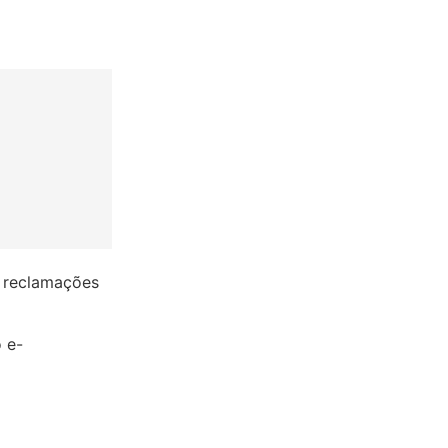
s reclamações
 e-