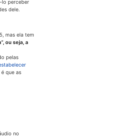
-lo perceber
es dele.
5, mas ela tem
, ou seja, a
do pelas
estabelecer
 é que as
áudio no