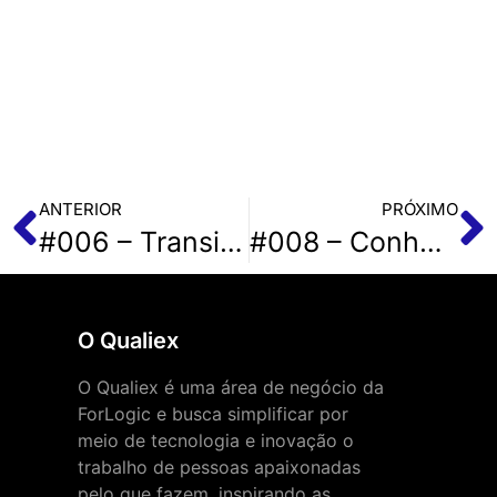
ANTERIOR
PRÓXIMO
#006 – Transição da ISO 9001:2015, com Neifer França
#008 – Conhecendo a Gestão de Riscos
O Qualiex
O Qualiex é uma área de negócio da
ForLogic e busca simplificar por
meio de tecnologia e inovação o
trabalho de pessoas apaixonadas
pelo que fazem, inspirando as