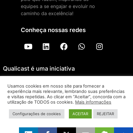
equipes a se engajar e evoluir no
caminho da excelência!
Conheça nossas redes
Qualicast é uma iniciativa
Usamos cookies em nosso site para fornecer a
experiência mais relevante, lembrando suas preferências
Qualicast – ForLogic |
Aviso de Privacidade
e visitas repetidas. Ao clicar em “Aceitar”, concorda com a
utilização de TODOS os cookies.
Mais informações
Todos os direitos reservados © 2026
Configurações de cookies
ACEITAR
REJEITAR