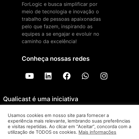
ForLogic e busca simplificar por
meio de tecnologia e inovação o
trabalho de pessoas apaixonadas
pelo que fazem, inspirando as
equipes a se engajar e evoluir no
caminho da excelência!
Conheça nossas redes
Qualicast é uma iniciativa
Usamos cookies em nosso site para fornecer a
experiência mais relevante, lembrando suas preferências
Qualicast – ForLogic |
Aviso de Privacidade
e visitas repetidas. Ao clicar em “Aceitar”, concorda com a
utilização de TODOS os cookies.
Mais informações