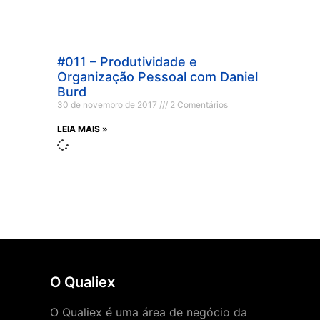
#011 – Produtividade e
Organização Pessoal com Daniel
Burd
30 de novembro de 2017
2 Comentários
LEIA MAIS »
O Qualiex
O Qualiex é uma área de negócio da