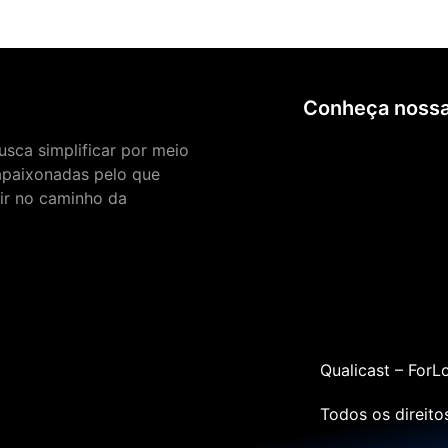
Conheça nossa
sca simplificar por meio
apaixonadas pelo que
uir no caminho da
Qualicast – ForL
Todos os direit