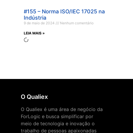
#155 – Norma ISO/IEC 17025 na
Indústria
9 de maio de 2024
Nenhum comentário
LEIA MAIS »
O Qualiex
O Qualiex é uma área de negócio da
ForLogic e busca simplificar por
meio de tecnologia e inovação o
trabalho de pessoas apaixonadas