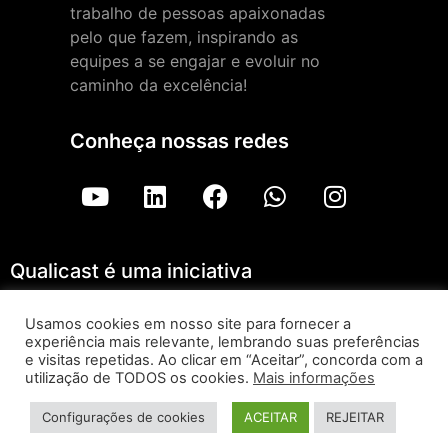
trabalho de pessoas apaixonadas
pelo que fazem, inspirando as
equipes a se engajar e evoluir no
caminho da excelência!
Conheça nossas redes
Qualicast é uma iniciativa
Usamos cookies em nosso site para fornecer a
experiência mais relevante, lembrando suas preferências
Qualicast – ForLogic |
Aviso de Privacidade
e visitas repetidas. Ao clicar em “Aceitar”, concorda com a
utilização de TODOS os cookies.
Mais informações
Todos os direitos reservados © 2026
Configurações de cookies
ACEITAR
REJEITAR