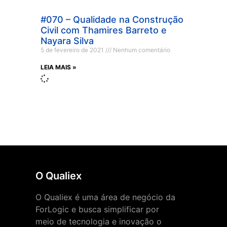
#070 – Qualidade na Construção
Civil com Thamires Barreto e
Nayara Silva
5 de fevereiro de 2021
Nenhum comentário
LEIA MAIS »
O Qualiex
O Qualiex é uma área de negócio da
ForLogic e busca simplificar por
meio de tecnologia e inovação o