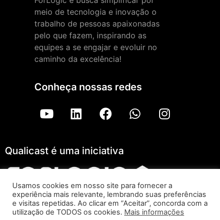
ForLogic e busca simplificar por
meio de tecnologia e inovação o
trabalho de pessoas apaixonadas
pelo que fazem, inspirando as
equipes a se engajar e evoluir no
caminho da excelência!
Conheça nossas redes
Qualicast é uma iniciativa
Usamos cookies em nosso site para fornecer a
experiência mais relevante, lembrando suas preferências
Qualicast – ForLogic |
Aviso de Privacidade
e visitas repetidas. Ao clicar em “Aceitar”, concorda com a
utilização de TODOS os cookies.
Mais informações