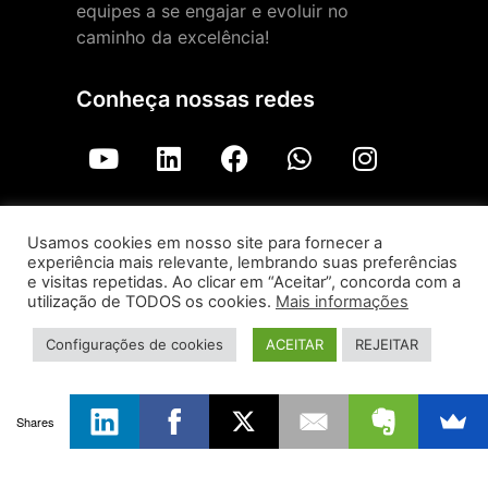
equipes a se engajar e evoluir no
caminho da excelência!
Conheça nossas redes
Qualicast é uma iniciativa
Usamos cookies em nosso site para fornecer a
experiência mais relevante, lembrando suas preferências
e visitas repetidas. Ao clicar em “Aceitar”, concorda com a
utilização de TODOS os cookies.
Mais informações
Qualicast – ForLogic |
Aviso de Privacidade
Configurações de cookies
ACEITAR
REJEITAR
Todos os direitos reservados © 2026
Shares