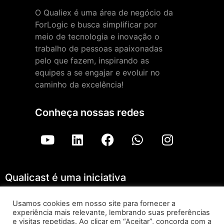
O Qualiex é uma área de negócio da
ForLogic e busca simplificar por
meio de tecnologia e inovação o
trabalho de pessoas apaixonadas
pelo que fazem, inspirando as
equipes a se engajar e evoluir no
caminho da excelência!
Conheça nossas redes
Qualicast é uma iniciativa
Usamos cookies em nosso site para fornecer a
experiência mais relevante, lembrando suas preferências
Qualicast – ForLogic |
Aviso de Privacidade
e visitas repetidas. Ao clicar em “Aceitar”, concorda com a