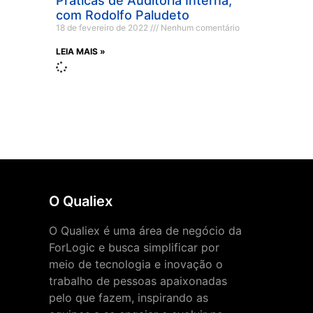
Práticas de Auditoria Interna,
com Rodolfo Paludeto
18 de fevereiro de 2022
Nenhum comentário
LEIA MAIS »
O Qualiex
O Qualiex é uma área de negócio da
ForLogic e busca simplificar por
meio de tecnologia e inovação o
trabalho de pessoas apaixonadas
pelo que fazem, inspirando as