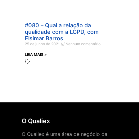
#080 – Qual a relação da
qualidade com a LGPD, com
Elsimar Barros
25 de junho de 2021
Nenhum comentário
LEIA MAIS »
O Qualiex
O Qualiex é uma área de negócio da