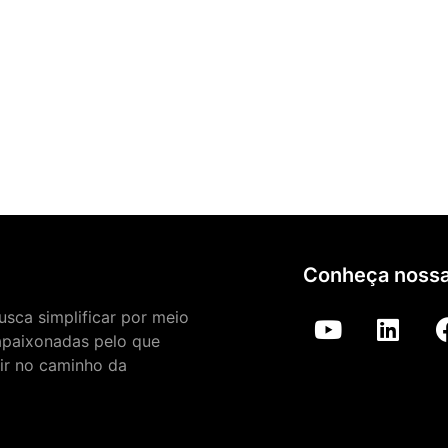
Conheça nossa
sca simplificar por meio
apaixonadas pelo que
uir no caminho da