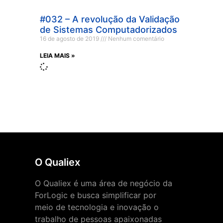
#032 – A revolução da Validação
de Sistemas Computadorizados
16 de agosto de 2019
Nenhum comentário
LEIA MAIS »
O Qualiex
O Qualiex é uma área de negócio da
ForLogic e busca simplificar por
meio de tecnologia e inovação o
trabalho de pessoas apaixonadas