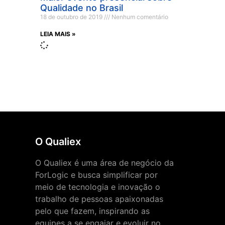
Qualidade no Brasil
18 de outubro de 2019
Nenhum comentário
LEIA MAIS »
O Qualiex
O Qualiex é uma área de negócio da
ForLogic e busca simplificar por
meio de tecnologia e inovação o
trabalho de pessoas apaixonadas
pelo que fazem, inspirando as
equipes a se engajar e evoluir no