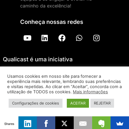
caminho da excelência!
Conheça nossas redes
Qualicast é uma iniciativa
Usamos cookies em nosso site para fornecer a
experiência mais relevante, lembrando suas preferências
Qualicast – ForLogic |
Aviso de Privacidade
e visitas repetidas. Ao clicar em “Aceitar”, concorda com a
utilização de TODOS os cookies.
Mais informações
Todos os direitos reservados © 2026
Configurações de cookies
ACEITAR
REJEITAR
Shares