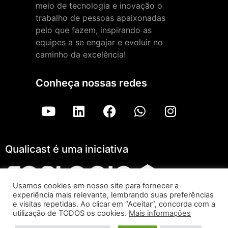
meio de tecnologia e inovação o
trabalho de pessoas apaixonadas
pelo que fazem, inspirando as
equipes a se engajar e evoluir no
caminho da excelência!
Conheça nossas redes
Qualicast é uma iniciativa
Usamos cookies em nosso site para fornecer a
experiência mais relevante, lembrando suas preferências
Qualicast – ForLogic |
Aviso de Privacidade
e visitas repetidas. Ao clicar em “Aceitar”, concorda com a
utilização de TODOS os cookies.
Mais informações
Todos os direitos reservados © 2026