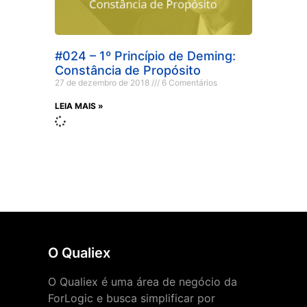
#024 – 1º Princípio de Deming:
Constância de Propósito
27 de dezembro de 2018
6 Comentários
LEIA MAIS »
O Qualiex
O Qualiex é uma área de negócio da
ForLogic e busca simplificar por