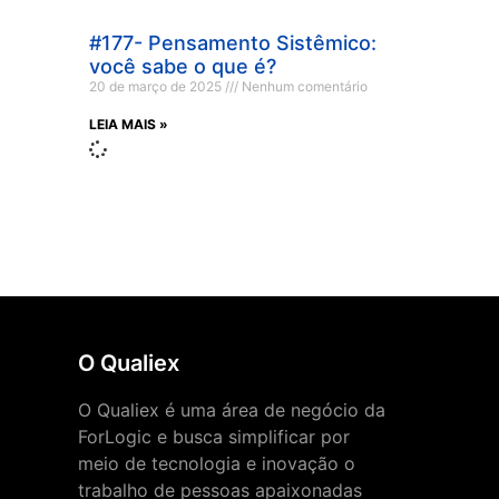
#177- Pensamento Sistêmico:
você sabe o que é?
20 de março de 2025
Nenhum comentário
LEIA MAIS »
O Qualiex
O Qualiex é uma área de negócio da
ForLogic e busca simplificar por
meio de tecnologia e inovação o
trabalho de pessoas apaixonadas