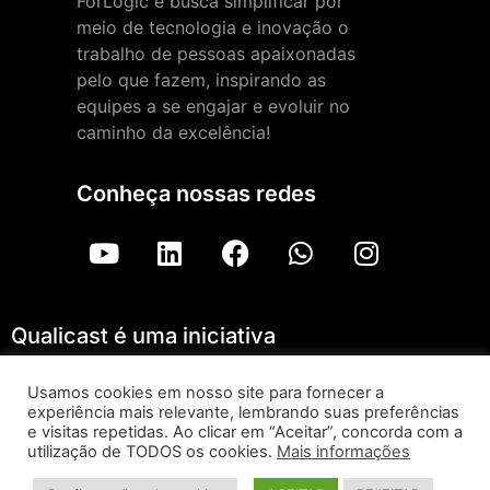
ForLogic e busca simplificar por
meio de tecnologia e inovação o
trabalho de pessoas apaixonadas
pelo que fazem, inspirando as
equipes a se engajar e evoluir no
caminho da excelência!
Conheça nossas redes
Qualicast é uma iniciativa
Usamos cookies em nosso site para fornecer a
experiência mais relevante, lembrando suas preferências
Qualicast – ForLogic |
Aviso de Privacidade
e visitas repetidas. Ao clicar em “Aceitar”, concorda com a
utilização de TODOS os cookies.
Mais informações
Todos os direitos reservados © 2026