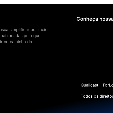
Conheça nossa
sca simplificar por meio
apaixonadas pelo que
uir no caminho da
Qualicast – ForL
Todos os direit