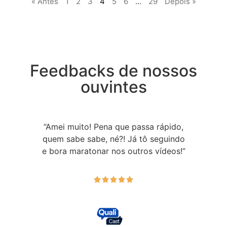
« Antes
1
2
3
4
5
6
…
29
Depois »
Feedbacks de nossos
ouvintes
“Amei muito! Pena que passa rápido,
quem sabe sabe, né?! Já tô seguindo
e bora maratonar nos outros vídeos!”




